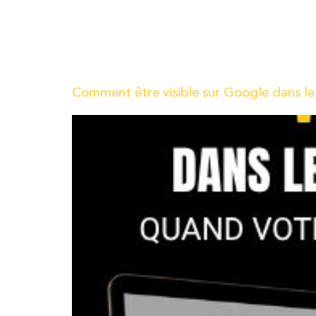
Vous avez probablement déjà vécu cette situati
Vous recherchez un artisan, un cuisiniste, un in
dans les résultats de recherche. Puis, quelques 
même dans les suggestions de recherche.
Comment être visible sur Google dans le