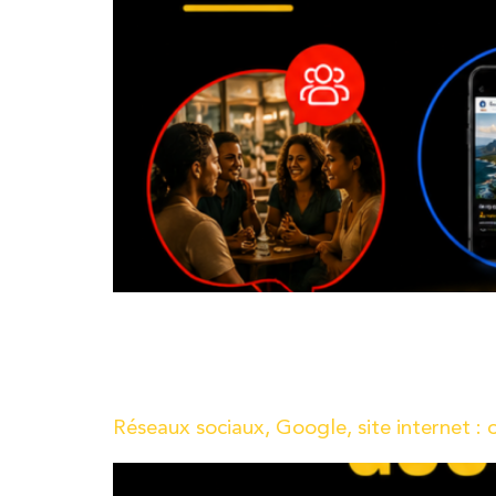
Chez l’agence R Numérique, nous sommes toujours 
Aujourd’hui, nous sommes ravis de vous présenter
fonctionnalité de formulaires de Canva 😉
Réseaux sociaux, Google, site internet :