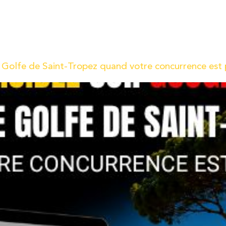
on.
stallateur photovoltaïque ou un prestataire de services à La Ré
jours plus tard, ces mêmes entreprises semblent réapparaître su
 Golfe de Saint-Tropez quand votre concurrence est 