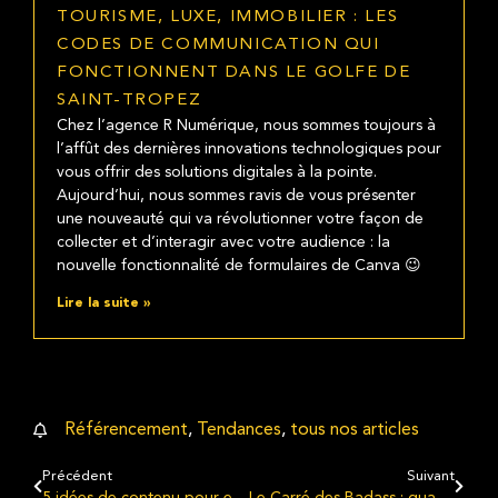
TOURISME, LUXE, IMMOBILIER : LES
CODES DE COMMUNICATION QUI
FONCTIONNENT DANS LE GOLFE DE
SAINT-TROPEZ
Chez l’agence R Numérique, nous sommes toujours à
l’affût des dernières innovations technologiques pour
vous offrir des solutions digitales à la pointe.
Aujourd’hui, nous sommes ravis de vous présenter
une nouveauté qui va révolutionner votre façon de
collecter et d’interagir avec votre audience : la
nouvelle fonctionnalité de formulaires de Canva 😉
Lire la suite »
Référencement
,
Tendances
,
tous nos articles
Précédent
Suivant
5 idées de contenu pour engager votre audience sur vos réseaux sociaux
Le Carré des Badass : quand les soft skills redéfinissent la réussite entrepreneuriale