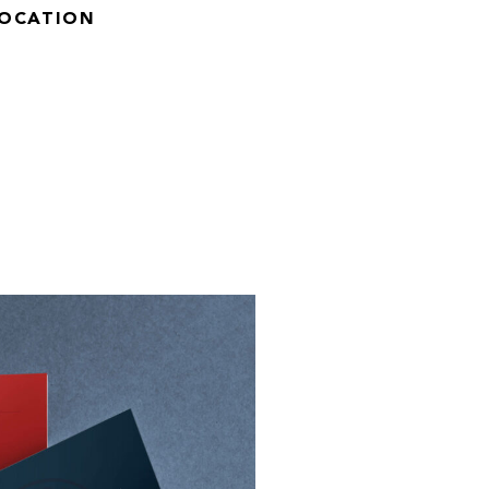
LOCATION
s (La Réunion – 974)