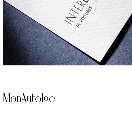
MonAutoLoc