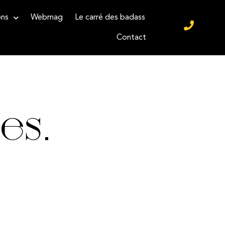
ons
Webmag
Le carré des badass
Contact
es.