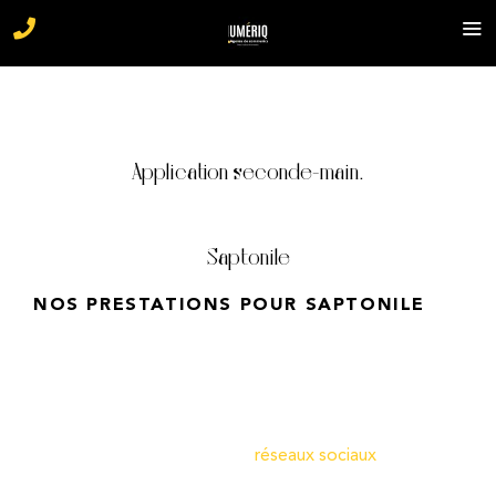
Application seconde-main.
Saptonile
NOS PRESTATIONS POUR SAPTONILE
La Réunion – 974
Stratégie de développement
Campagne d’influenceurs
Création de contenu
réseaux sociaux
Accompagnement et suivi