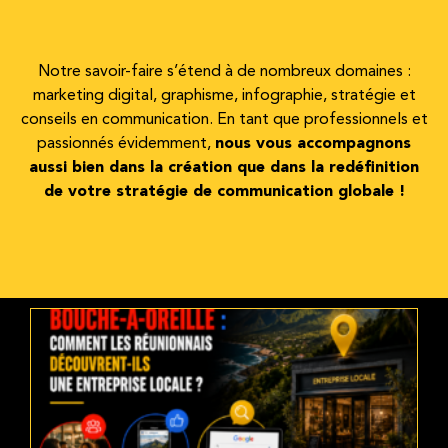
Notre savoir-faire s’étend à de nombreux domaines :
marketing digital, graphisme, infographie, stratégie et
conseils en communication. En tant que professionnels et
passionnés évidemment,
nous vous accompagnons
aussi bien dans la création que dans la redéfinition
de votre stratégie de communication globale !