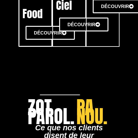
Ciel
DÉCOUVRIR
Food
DÉCOUVRIR
DÉCOUVRIR
ZOT
PA
PAROL.
NOU.
Ce que nos clients
disent de leur