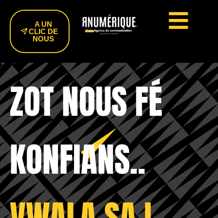
A UN
CLIC DE
NOUS
ZOT NOUS FÉ
KONFIANS..
VWALA SA I