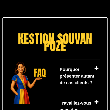
KESTION SOUVAN
POZÉ
Pourquoi
présenter autant
de cas clients ?
Travaillez-vous
avec des