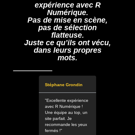
expérience avec R
Numérique.
Pas de mise en scène,
pas de sélection
flatteuse.
Juste ce qu’ils ont vécu,
dans leurs propres
mots.
e Faucoup
Stéphane Grondin
Camille brana 
HYPNOTHÉRA
ne entreprise
"Excellente expérience
 commun !!! Qui
avec R Numérique !
"Collaborer ave
rencie avec une
Une équipe au top, un
agence est une
une attention ,
site parfait. Je
expérience form
essionnalisme
recommande les yeux
Des personnes
s le client !
fermés !"
l’écoute et ave