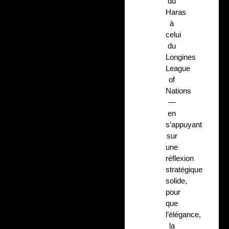
du
Haras
à
celui
du
Longines
League
of
Nations
—
en
s’appuyant
sur
une
réflexion
stratégique
solide,
pour
que
l’élégance,
la