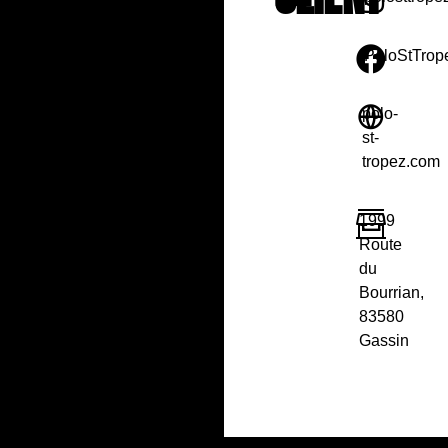
PoloStTrop
polo-
st-
tropez
.com
1999
Route
du
Bourrian,
83580
Gassin