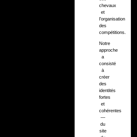
chevaux
et
l’organisation
des
compétitions.
Notre
approche
a
consisté
à
créer
des
identités
fortes
et
cohérentes
—
du
site