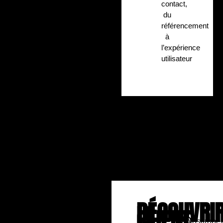
contact,
du
référencement
à
l’expérience
utilisateur
DÉCOUVRI
LE
CLIENT
polosttrope